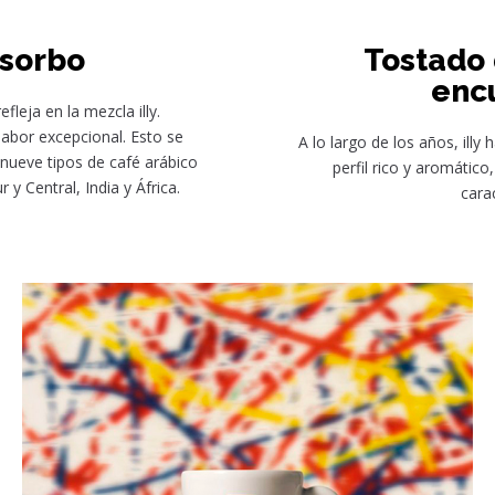
 sorbo
Tostado 
encu
leja en la mezcla illy.
abor excepcional. Esto se
A lo largo de los años, illy
nueve tipos de café arábico
perfil rico y aromátic
y Central, India y África.
carac