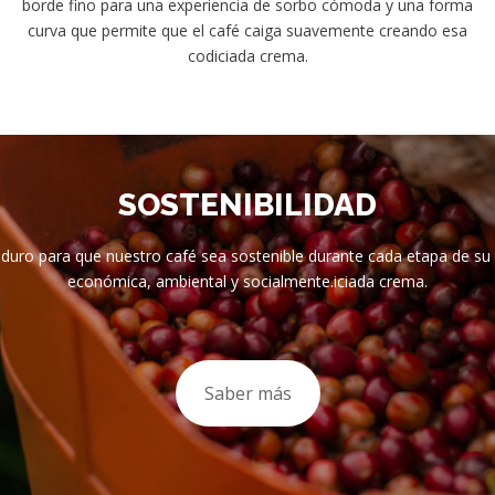
borde fino para una experiencia de sorbo cómoda y una forma
curva que permite que el café caiga suavemente creando esa
codiciada crema.
SOSTENIBILIDAD
uro para que nuestro café sea sostenible durante cada etapa de su c
económica, ambiental y socialmente.iciada crema.
Saber más